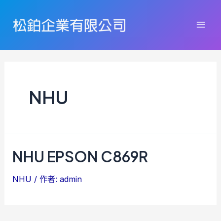
跳
至
Mai
主
要
Men
內
容
NHU
NHU EPSON C869R
NHU
/ 作者:
admin